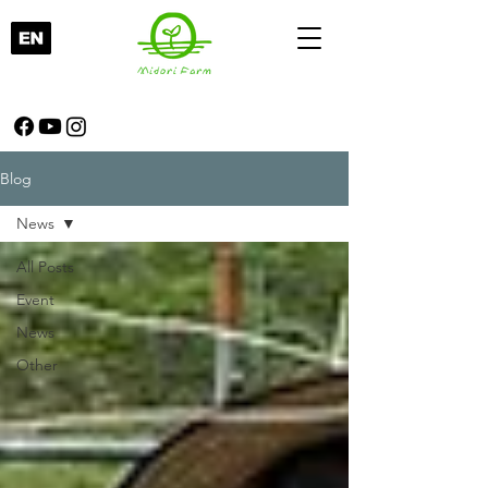
Blog
News
All Posts
Event
News
Other