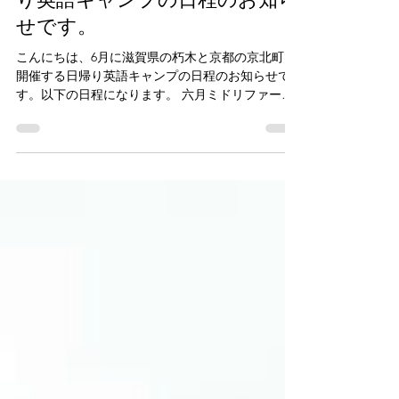
May 17, 2023
2 min read
6月に行う美土里ファーム日帰
り英語キャンプの日程のお知ら
せです。
こんにちは、6月に滋賀県の朽木と京都の京北町で
開催する日帰り英語キャンプの日程のお知らせで
す。以下の日程になります。 六月ミドリファーム
日帰り英語キャンプのスケジュール 6月１０日
（土）：美土里ファーム朽木 6月１１日（日）：美
土里ファーム京北...