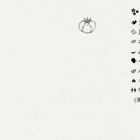
✨








（