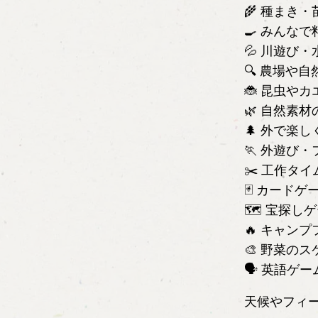
🌾 種まき
🍳 みんな
💦 川遊び
🔍 農場や
🐞 昆虫や
🌿 自然素
🌲 外で楽
🏃 外遊び
✂️ 工作タイ
🃏 カードゲ
🗺 宝探し
🔥 キャン
🎨 野菜の
🗣 英語ゲー
天候やフィ