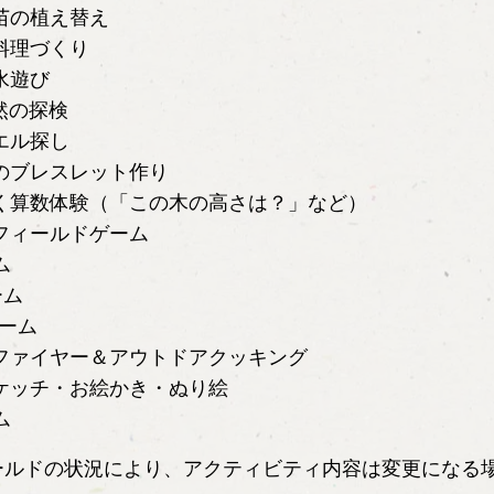
・苗の植え替え
で料理づくり
・水遊び
自然の探検
カエル探し
材のブレスレット作り
しく算数体験（「この木の高さは？」など）
・フィールドゲーム
ム
ーム
ゲーム
プファイヤー＆アウトドアクッキング
スケッチ・お絵かき・ぬり絵
ム
ールドの状況により、アクティビティ内容は変更になる