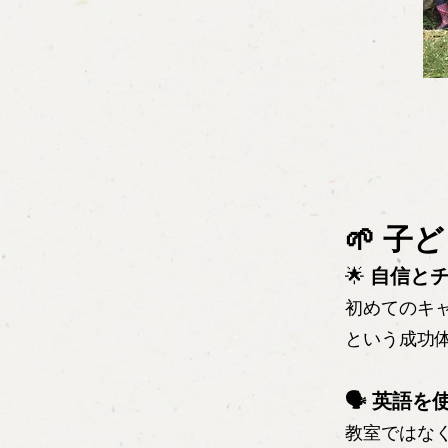
🌱 
🌟
自信と
初めてのキ
という成功
🗣 英語を
教室ではな