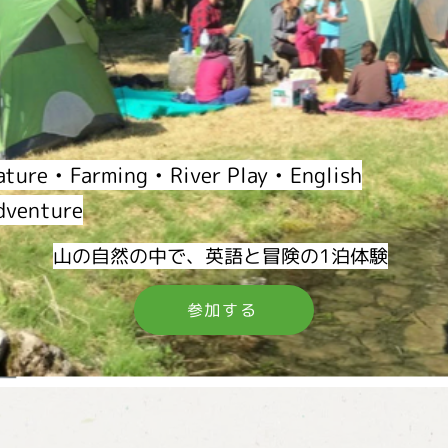
ature • Farming • River Play • English
dventure
山の自然の中で、英語と冒険の1泊体験
参加する