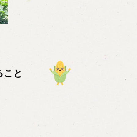
ること
」