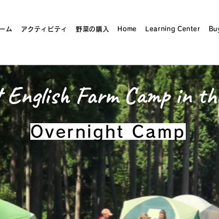
ーム
アクティビティ
野菜の購入
Home
Learning Center
Bu
t English Farm Camp in t
Overnight Camp