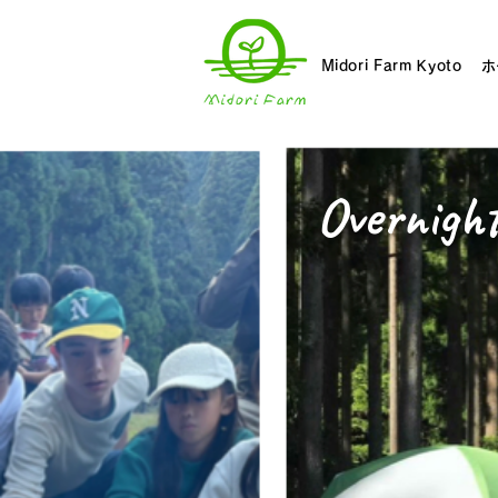
Midori Farm Kyoto
ホ
Overnigh