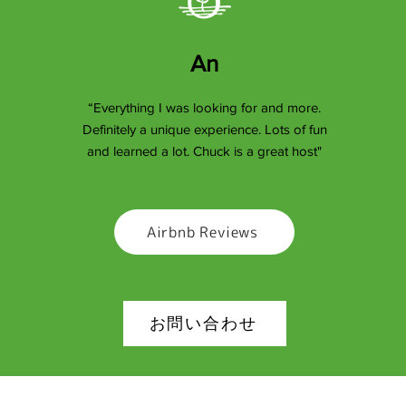
An
“Everything I was looking for and more.
Definitely a unique experience. Lots of fun
and learned a lot. Chuck is a great host"
Airbnb Reviews
お問い合わせ