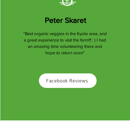
Peter Skaret
“Best organic veggies in the Kyoto area, and
a great experience to visit the farm!!! : ) I had
an amazing time volunteering there and
hope to return soon"
Facebook Reviews