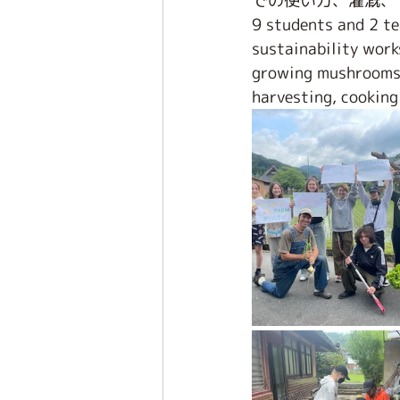
での使い方、灌漑、
9 students and 2 te
sustainability work
growing mushrooms, 
harvesting, cooking