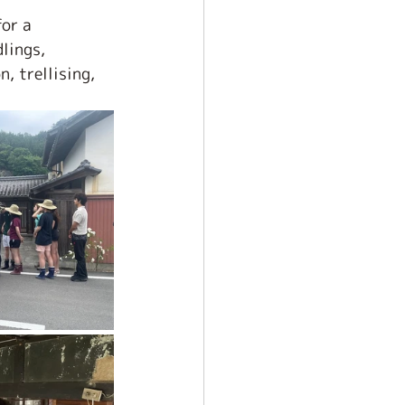
or a 
lings, 
, trellising, 