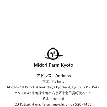
We 
Summer English camp fun!
Midori Farm Kyoto
アドレス Address
京北 Keihoku
Modani-19 Keihokutanukichō, Ukyo Ward, Kyoto, 601-0542
〒601-0542 京都府京都市右京区京北田貫町茂谷１９
​𣏓木 Kutsuki
23 Kutsuki-hera, Takashima-shi, Shiga 520-1432