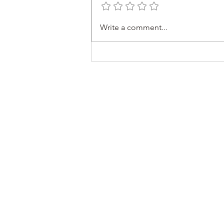
Write a comment...
ミニスイカ！？ キュ
リ ：） Mexican Sour
Gherkin cucumbers are so
cute and yummy!