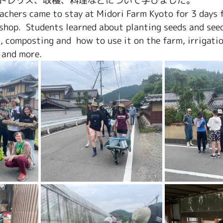
トレリス、収穫、料理などについて学びました。 
achers came to stay at Midori Farm Kyoto for 3 days f
shop.  Students learned about planting seeds and seed
composting and  how to use it on the farm, irrigation
 and more. 