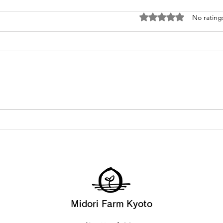
Rated 0 out of 5 sta
No rating
京北の桜が満開！
Mid
苗の
ンス
Midori Farm Kyoto